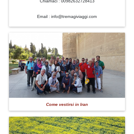
Chiamaci : 00982632728413
Email : info@tremagiviaggi.com
Come vestirsi in Iran