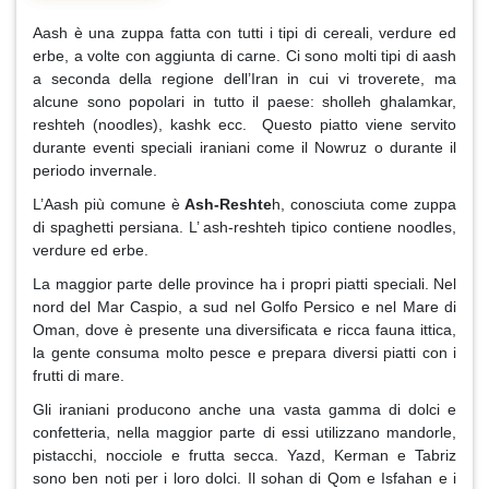
Aash è una zuppa fatta con tutti i tipi di cereali, verdure ed
erbe, a volte con aggiunta di carne. Ci sono molti tipi di aash
a seconda della regione dell’Iran in cui vi troverete, ma
alcune sono popolari in tutto il paese: sholleh ghalamkar,
reshteh (noodles), kashk ecc. Questo piatto viene servito
durante eventi speciali iraniani come il Nowruz o durante il
periodo invernale.
L’Aash più comune è
Ash-Reshte
h, conosciuta come zuppa
di spaghetti persiana. L’ ash-reshteh tipico contiene noodles,
verdure ed erbe.
La maggior parte delle province ha i propri piatti speciali. Nel
nord del Mar Caspio, a sud nel Golfo Persico e nel Mare di
Oman, dove è presente una diversificata e ricca fauna ittica,
la gente consuma molto pesce e prepara diversi piatti con i
frutti di mare.
Gli iraniani producono anche una vasta gamma di dolci e
confetteria, nella maggior parte di essi utilizzano mandorle,
pistacchi, nocciole e frutta secca. Yazd, Kerman e Tabriz
sono ben noti per i loro dolci. Il sohan di Qom e Isfahan e i