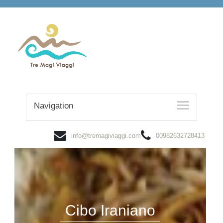
Navigation
info@tremagiviaggi.com
00982632728413
Cibo Iraniano