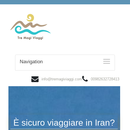
Navigation
info@tremagiviaggi.com
00982632728413
È sicuro viaggiare in Iran?