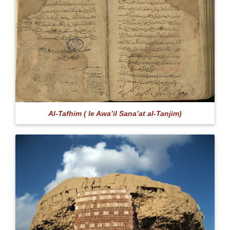
Al-Tafhim ( le Awa’il Sana’at al-Tanjim)