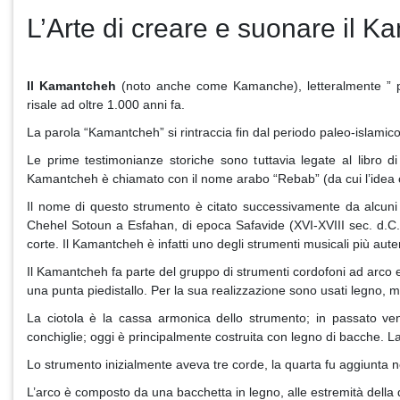
L’Arte di creare e suonare il 
Il Kamantcheh
(noto anche come Kamanche), letteralmente ” pi
risale ad oltre 1.000 anni fa.
La parola “Kamantcheh” si rintraccia fin dal periodo paleo-islamico, 
Le prime testimonianze storiche sono tuttavia legate al libro di
Kamantcheh è chiamato con il nome arabo “Rebab” (da cui l’idea 
Il nome di questo strumento è citato successivamente da alcuni
Chehel Sotoun a Esfahan, di epoca Safavide (XVI-XVIII sec. d.C.
corte. Il Kamantcheh è infatti uno degli strumenti musicali più auten
Il Kamantcheh fa parte del gruppo di strumenti cordofoni ad arco ed
una punta piedistallo. Per la sua realizzazione sono usati legno, me
La ciotola è la cassa armonica dello strumento; in passato ven
conchiglie; oggi è principalmente costruita con legno di bacche. La 
Lo strumento inizialmente aveva tre corde, la quarta fu aggiunta ne
L’arco è composto da una bacchetta in legno, alle estremità della qu