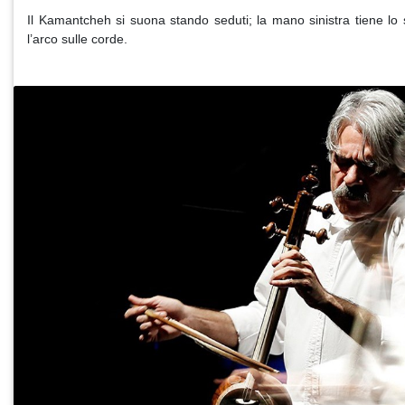
Il Kamantcheh si suona stando seduti; la mano sinistra tiene lo
l’arco sulle corde.