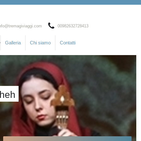
nfo@tremagiviaggi.com
00982632728413
Galleria
Chi siamo
Contatti
cheh