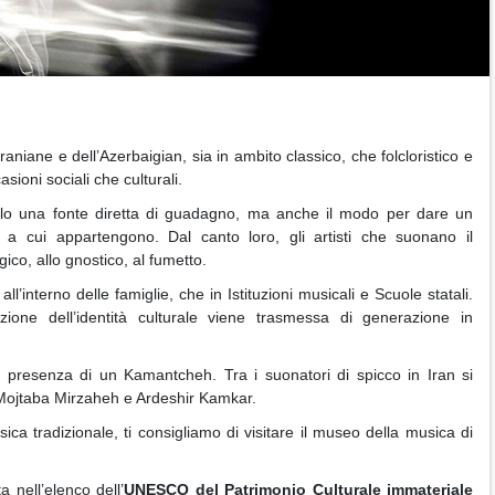
niane e dell’Azerbaigian, sia in ambito classico, che folcloristico e
ioni sociali che culturali.
 solo una fonte diretta di guadagno, ma anche il modo per dare un
 a cui appartengono. Dal canto loro, gli artisti che suonano il
co, allo gnostico, al fumetto.
l’interno delle famiglie, che in Istituzioni musicali e Scuole statali.
ione dell’identità culturale viene trasmessa di generazione in
a presenza di un Kamantcheh. Tra i suonatori di spicco in Iran si
 Mojtaba Mirzaheh e Ardeshir Kamkar.
ica tradizionale, ti consigliamo di visitare il museo della musica di
 nell’elenco dell’
UNESCO del Patrimonio Culturale immateriale