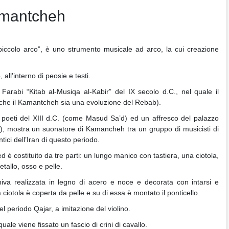
Kamantcheh
ccolo arco”, è uno strumento musicale ad arco, la cui creazione
all’interno di peosie e testi.
 Farabi “Kitab al-Musiqa al-Kabir” del IX secolo d.C., nel quale il
che il Kamantcheh sia una evoluzione del Rebab).
 poeti del XIII d.C. (come Masud Sa’d) ed un affresco del palazzo
), mostra un suonatore di Kamancheh tra un gruppo di musicisti di
tici dell’Iran di questo periodo.
 è costituito da tre parti: un lungo manico con tastiera, una ciotola,
tallo, osso e pelle.
iva realizzata in legno di acero e noce e decorata con intarsi e
ciotola è coperta da pelle e su di essa è montato il ponticello.
l periodo Qajar, a imitazione del violino.
ale viene fissato un fascio di crini di cavallo.