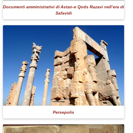
Documenti amministrativi di Astan-e Qods Razavi nell’era di
Safavidi
Persepolis