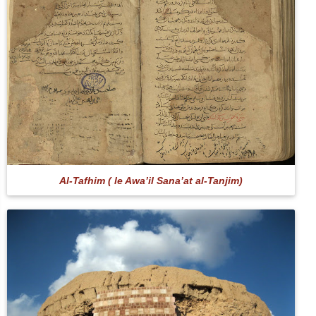
Al-Tafhim ( le Awa’il Sana’at al-Tanjim)