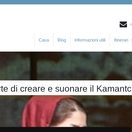
i
Casa
Blog
Informazioni utili
Itinerari
rte di creare e suonare il Kamant